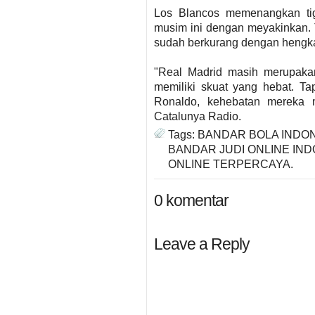
Los Blancos memenangkan tig
musim ini dengan meyakinkan. 
sudah berkurang dengan heng
"Real Madrid masih merupakan
memiliki skuat yang hebat. Ta
Ronaldo, kehebatan mereka m
Catalunya Radio.
Tags:
BANDAR BOLA INDO
BANDAR JUDI ONLINE IND
ONLINE TERPERCAYA.
0 komentar
Leave a Reply