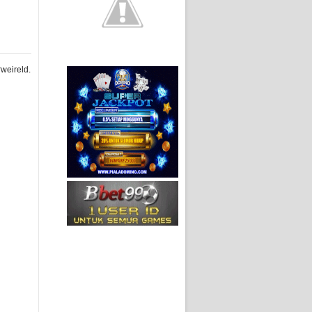
weireld.