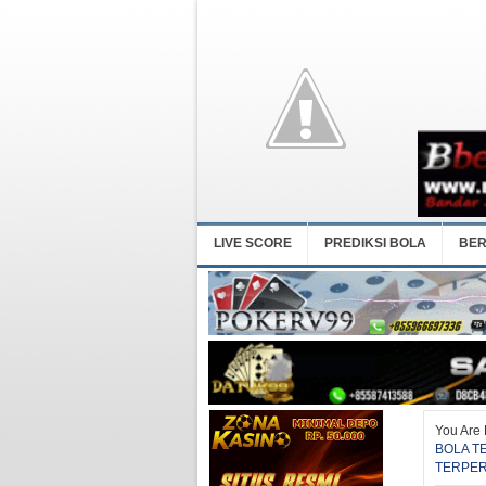
LIVE SCORE
PREDIKSI BOLA
BER
You Are
BOLA T
TERPER