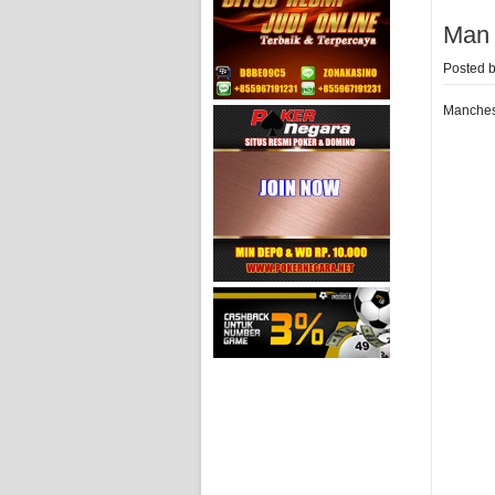
Man 
Posted b
Manchest