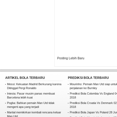
Posting Lebih Baru
ARTIKEL BOLA TERBARU
PREDIKSI BOLA TERBARU
Messi: Kekuatan Madrid Berkurang karena
Mourinho: Pemain Man Utd siap untu
Ditinggal Pergi Ronaldo
perjalanan ke Burnley
Iniesta: Pasar musim panas membuat
Prediksi Bola Colombia Vs England 04
Barcelona lebih kuat
2018
Pogba: Bahkan pemain Man Utd tidak
Prediksi Bola Croatia Vs Denmark 02
mengerti apa yang terjadi
2018
Martial memikirkan kembali rencana keluar
Prediksi Bola Japan Vs Poland 28 Ju
Man Utd