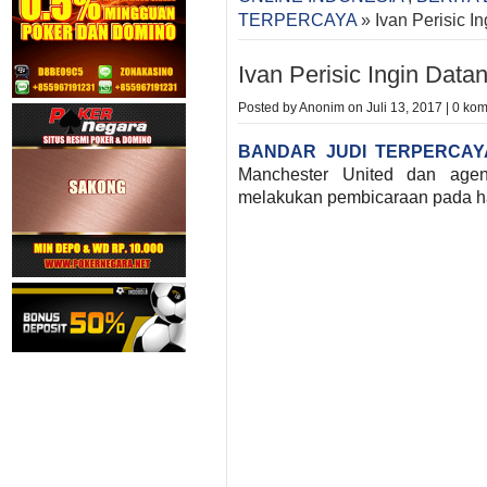
TERPERCAYA
» Ivan Perisic In
Ivan Perisic Ingin Datan
Posted by Anonim on Juli 13, 2017 | 0 ko
BANDAR JUDI TERPERCAY
Manchester United dan agen
melakukan pembicaraan pada ha