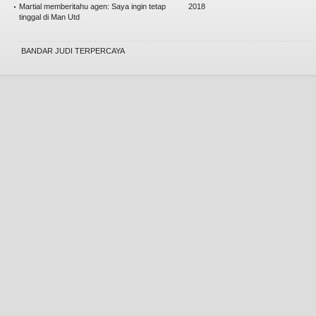
Martial memberitahu agen: Saya ingin tetap
2018
tinggal di Man Utd
BANDAR JUDI TERPERCAYA