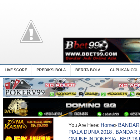
LIVE SCORE
PREDIKSI BOLA
BERITA BOLA
CUPLIKAN GOL
You Are Here:
Home
»
BANDAR 
PIALA DUNIA 2018
,
BANDAR 
ONLINE INDONESIA
,
BERITA