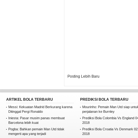
Posting Lebih Baru
ARTIKEL BOLA TERBARU
PREDIKSI BOLA TERBARU
Messi: Kekuatan Madrid Berkurang karena
Mourinho: Pemain Man Utd siap untu
Ditinggal Pergi Ronaldo
perjalanan ke Burnley
Iniesta: Pasar musim panas membuat
Prediksi Bola Colombia Vs England 04
Barcelona lebih kuat
2018
Pogba: Bahkan pemain Man Utd tidak
Prediksi Bola Croatia Vs Denmark 02
mengerti apa yang terjadi
2018